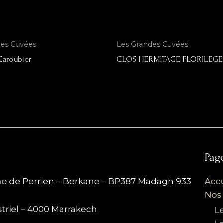
des Cuvées
Les Grandes Cuvées
Caroubier
CLOS HERMITAGE FLORILEGE
Pag
rme de Perrien – Berkane – BP387 Madagh 933
Accu
Nos
striel – 4000 Marrakech
L